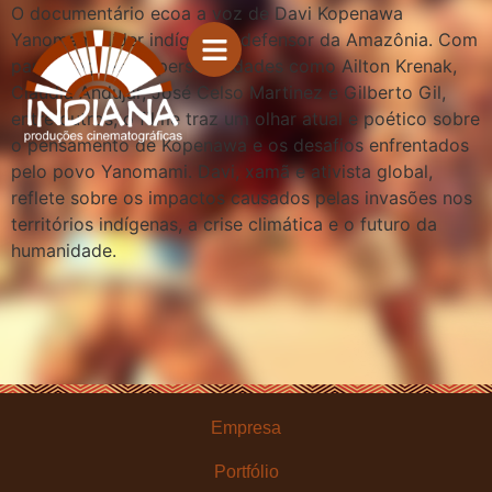
O documentário ecoa a voz de Davi Kopenawa
Yanomami, líder indígena e defensor da Amazônia. Com
participações de personalidades como Ailton Krenak,
Claudia Andujar, José Celso Martinez e Gilberto Gil,
entre outros, o filme traz um olhar atual e poético sobre
o pensamento de Kopenawa e os desafios enfrentados
pelo povo Yanomami. Davi, xamã e ativista global,
reflete sobre os impactos causados pelas invasões nos
territórios indígenas, a crise climática e o futuro da
humanidade.
Empresa
Portfólio