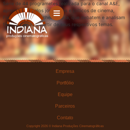
Série de 44 programetes realizada para o canal A&E,
apresentada pelos jornalistas e críticos de cinema,
Flavia Guerra e Michel Arouca, que debatem e analisam
filmes e séries a partir de seus respectivos temas.
Empresa
Portfólio
Equipe
Parceiros
Contato
Copyright 2026 © Indiana Produções Cinematográficas