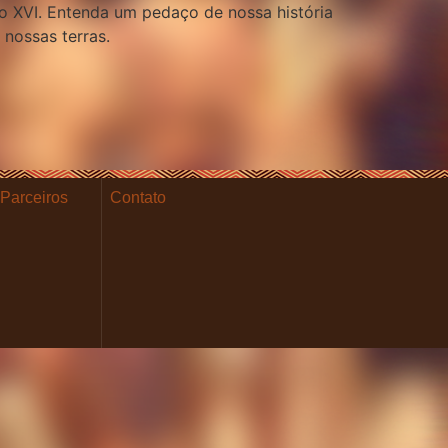
o XVI. Entenda um pedaço de nossa história
 nossas terras.
Parceiros
Contato