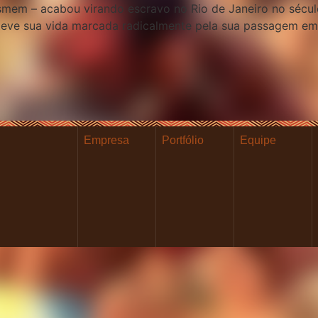
asmem – acabou virando escravo no Rio de Janeiro no sécul
e teve sua vida marcada radicalmente pela sua passagem em
Empresa
Portfólio
Equipe